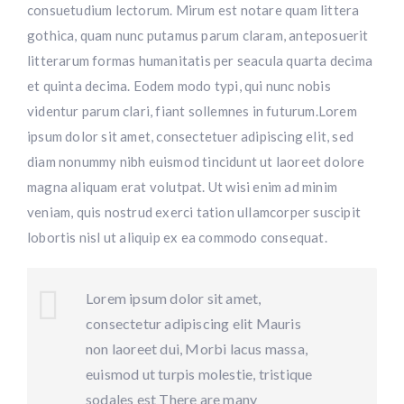
consuetudium lectorum. Mirum est notare quam littera
gothica, quam nunc putamus parum claram, anteposuerit
litterarum formas humanitatis per seacula quarta decima
et quinta decima. Eodem modo typi, qui nunc nobis
videntur parum clari, fiant sollemnes in futurum.Lorem
Hunting & Guns Giveaway
ipsum dolor sit amet, consectetuer adipiscing elit, sed
diam nonummy nibh euismod tincidunt ut laoreet dolore
Win a
custom RBR firearm
dipped in Kryptek camo
with a
Swarovski Z8i+ 5-40x56P
.
magna aliquam erat volutpat. Ut wisi enim ad minim
$10,000 value
· Winner picks caliber
veniam, quis nostrud exerci tation ullamcorper suscipit
Book a
2026 RBR Hunt
to enter.
lobortis nisl ut aliquip ex ea commodo consequat.
Don’t miss your shot.
Lorem ipsum dolor sit amet,
consectetur adipiscing elit Mauris
non laoreet dui, Morbi lacus massa,
euismod ut turpis molestie, tristique
sodales est There are many