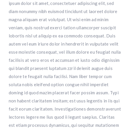
ipsum dolor sit amet, consectetuer adipiscing elit, sed
diam nonummy nibh euismod tincidunt ut laoreet dolore
magna aliquam erat volutpat. Ut wisi enim ad minim
veniam, quis nostrud exerci tation ullamcorper suscipit
lobortis nisl ut aliquip ex ea commodo consequat. Duis
autem vel eum iriure dolor in hendrerit in vulputate velit
esse molestie consequat, vel illum dolore eu feugiat nulla
facilisis at vero eros et accumsan et iusto odio dignissim
qui blandit praesent luptatum zzril delenit augue duis
dolore te feugait nulla facilisi. Nam liber tempor cum
soluta nobis eleifend option congue nihil imperdiet
doming id quod mazim placerat facer possim assum. Typi
non habent claritatem insitam; est usus legentis in iis qui
facit eorum claritatem. Investigationes demonstraverunt
lectores legere me lius quod ii legunt saepius. Claritas
est etiam processus dynamicus, qui sequitur mutationem