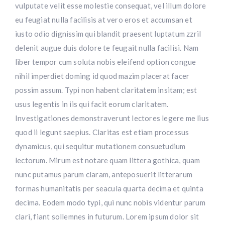
vulputate velit esse molestie consequat, vel illum dolore
eu feugiat nulla facilisis at vero eros et accumsan et
iusto odio dignissim qui blandit praesent luptatum zzril
delenit augue duis dolore te feugait nulla facilisi. Nam
liber tempor cum soluta nobis eleifend option congue
nihil imperdiet doming id quod mazim placerat facer
possim assum. Typi non habent claritatem insitam; est
usus legentis in iis qui facit eorum claritatem.
Investigationes demonstraverunt lectores legere me lius
quod ii legunt saepius. Claritas est etiam processus
dynamicus, qui sequitur mutationem consuetudium
lectorum. Mirum est notare quam littera gothica, quam
nunc putamus parum claram, anteposuerit litterarum
formas humanitatis per seacula quarta decima et quinta
decima. Eodem modo typi, qui nunc nobis videntur parum
clari, fiant sollemnes in futurum. Lorem ipsum dolor sit