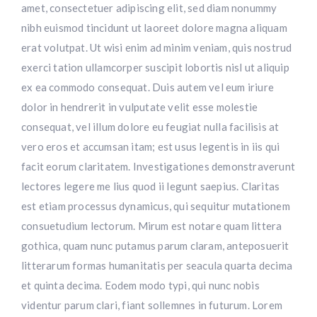
amet, consectetuer adipiscing elit, sed diam nonummy
nibh euismod tincidunt ut laoreet dolore magna aliquam
erat volutpat. Ut wisi enim ad minim veniam, quis nostrud
exerci tation ullamcorper suscipit lobortis nisl ut aliquip
ex ea commodo consequat. Duis autem vel eum iriure
dolor in hendrerit in vulputate velit esse molestie
consequat, vel illum dolore eu feugiat nulla facilisis at
vero eros et accumsan itam; est usus legentis in iis qui
facit eorum claritatem. Investigationes demonstraverunt
lectores legere me lius quod ii legunt saepius. Claritas
est etiam processus dynamicus, qui sequitur mutationem
consuetudium lectorum. Mirum est notare quam littera
gothica, quam nunc putamus parum claram, anteposuerit
litterarum formas humanitatis per seacula quarta decima
et quinta decima. Eodem modo typi, qui nunc nobis
videntur parum clari, fiant sollemnes in futurum. Lorem